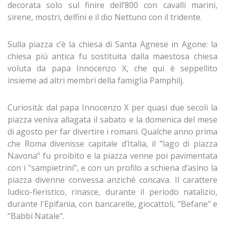
decorata solo sul finire dell’800 con cavalli marini,
sirene, mostri, delfini e il dio Nettuno con il tridente.
Sulla piazza c’è la chiesa di Santa Agnese in Agone: la
chiesa più antica fu sostituita dalla maestosa chiesa
voluta da papa Innocenzo X, che qui è seppellito
insieme ad altri membri della famiglia Pamphilj.
Curiosità: dal papa Innocenzo X per quasi due secoli la
piazza veniva allagata il sabato e la domenica del mese
di agosto per far divertire i romani. Qualche anno prima
che Roma divenisse capitale d’Italia, il “lago di piazza
Navona” fu proibito e la piazza venne poi pavimentata
con i "sampietrini", e con un profilo a schiena d’asino la
piazza divenne convessa anziché concava. Il carattere
ludico-fieristico, rinasce, durante il periodo natalizio,
durante l'Epifania, con bancarelle, giocattoli, "Befane" e
"Babbi Natale".